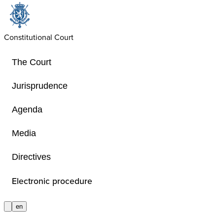
Constitutional Court
The Court
Jurisprudence
Agenda
Structure
Media
Directives
Get to know the composition and fun
the Constitutional Court
Electronic procedure
en