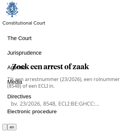
Constitutional Court
The Court
Jurisprudence
Zoek een arrest of zaak
Agenda
Tik een arrestnummer (23/2026), een rolnummer
Media
(8548) of een ECLI in.
Directives
Zoek een arrest of zaak
Electronic procedure
en